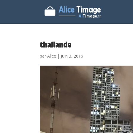
thailande
par
Alice
|
Juin 3, 2016