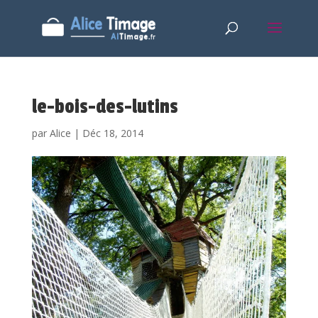
le-bois-des-lutins
par
Alice
|
Déc 18, 2014