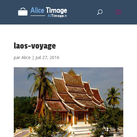
laos-voyage
par
Alice
|
Juil 27, 2016