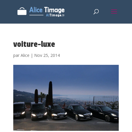
voiture-luxe
par
Alice
|
Nov 25, 2014