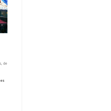
s, de
r
mes