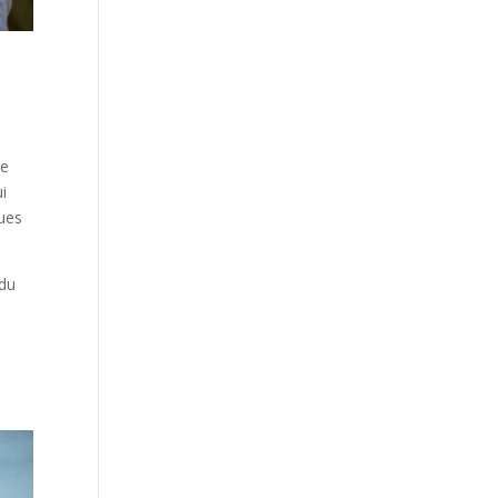
de
i
ques
 du