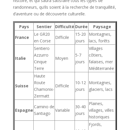
histoire, et qui saura satisfaire tous les types de
randonneurs, qu’ils soient à la recherche de tranquillité,
d’aventure ou de découverte culturelle.
Pays
Sentier
Difficulté
Durée
Paysage
Le GR20
15-20
Montagnes,
France
Difficile
en Corse
jours
lacs, forêts
Sentiero
Villages
Azzurro
5-7
côtiers,
Italie
Moyen
Cinque
jours
falaises, mer
Terre
Méditerranée
Haute
Route
10-12
Montagnes,
Suisse
Difficile
Chamonix-
jours
glaciers, lacs
Zermatt
Plaines,
Camino de
30-40
Espagne
Variable
villages, villes
Santiago
jours
historiques
Fjords,