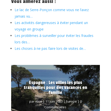
Vous aimerez aussi :
Le lac de Serre-Ponçon comme vous ne l’avez
jamais vu…
Les activités dangereuses à éviter pendant un
voyage en groupe
Les problèmes à surveiller pour éviter les fraudes
lors des…
Les choses à ne pas faire lors de visites de…
Espagne : Les villes les plus
tranquilles pour des vacances en
famille
par
Alice
|
11 juin 2023
|
Europe
| 0
Commentaires