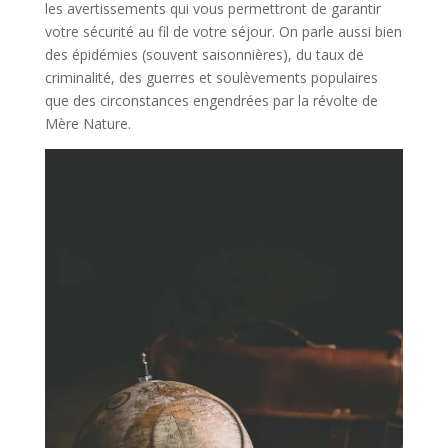
les avertissements qui vous permettront de garantir
votre sécurité au fil de votre séjour. On parle aussi bien
des épidémies (souvent saisonnières), du taux de
criminalité, des guerres et soulèvements populaires
que des circonstances engendrées par la révolte de
Mère Nature.