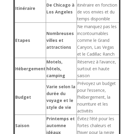
De Chicago à
itinéraire en fonction
Itinéraire
Los Angeles
de vos envies et du
temps disponible
Ne manquez pas les
Nombreuses
incontournables
Etapes
villes et
comme le Grand
attractions
Canyon, Las Vegas
et le Cadillac Ranch
Motels,
Réservez à l’avance,
Hébergement
hôtels,
surtout en haute
camping
saison
Prévoyez un budget
Varie selon la
pour l’essence,
durée du
Budget
l’hébergement, la
voyage et le
nourriture et les
style de vie
activités
Printemps et
Évitez l’été pour les
Saison
automne
fortes chaleurs et
idéaux
l’hiver pour la neige