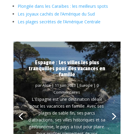
Plongée dans les Caraïbes : les meilleurs spots
Les joyaux cachés de l’Amérique du Sud
Les plages secrètes de l’Amérique Centrale
Espagne : Les villes les plus
tranquilles pour des vacances en
famille
par
Alice
|
11 juin 2023
|
Europe
| 0
Commentaires
L'Espagne est une destination idéale
pour les vacances en famille. Avec ses
plages de sable fin, ses parcs
d'attractions, ses villes historiques et sa
gastronomie, le pays a tout pour plaire.
Pour profiter pleinement de vos