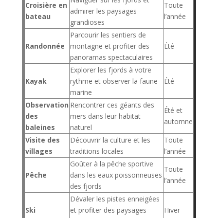
Croisière en
Toute
admirer les paysages
bateau
l’année
grandioses
Parcourir les sentiers de
Randonnée
montagne et profiter des
Été
panoramas spectaculaires
Explorer les fjords à votre
Kayak
rythme et observer la faune
Été
marine
Observation
Rencontrer ces géants des
Été et
des
mers dans leur habitat
automne
baleines
naturel
Visite des
Découvrir la culture et les
Toute
villages
traditions locales
l’année
Goûter à la pêche sportive
Toute
Pêche
dans les eaux poissonneuses
l’année
des fjords
Dévaler les pistes enneigées
Ski
et profiter des paysages
Hiver