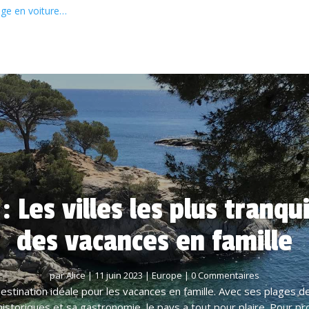
age en voiture…
 Les villes les plus tranqu
des vacances en famille
par
Alice
|
11 juin 2023
|
Europe
| 0 Commentaires
stination idéale pour les vacances en famille. Avec ses plages de
s historiques et sa gastronomie, le pays a tout pour plaire. Pour p