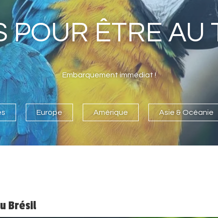
 POUR ÊTRE AU 
Embarquement immédiat !
es
Europe
Amérique
Asie & Océanie
u Brésil