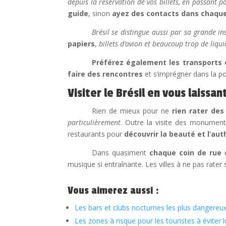
depuis la réservation de vos billets, en passant pa
guide
, sinon
ayez des contacts dans chaque v
Brésil se distingue aussi par sa grande in
papiers
,
billets d’avion et beaucoup trop de liqui
Préférez également les transport
faire des rencontres
et s’imprégner dans la po
Visiter le Brésil en vous laissa
Rien de mieux pour ne
rien rater des
particulièrement
. Outre la visite des monuments
restaurants pour
découvrir la beauté et l’auth
Dans quasiment
chaque coin de rue
e
musique si entraînante. Les villes à ne pas rater
Vous aimerez aussi :
Les bars et clubs nocturnes les plus dangereu
Les zones à risque pour les touristes à éviter 