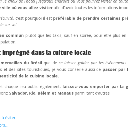
r le choix de l’hôtel jusqu’aux endroits où vous pourrez visiter en toute
ille où vous allez visiter
afin d’avoir toutes les informations impo
sécurité
, c’est pourquoi il est
préférable de prendre certaines pr
de sur soi.
s en commun
plutôt que les taxis, sauf en soirée, pour être plus en
pulation.
nt imprégné dans la culture locale
 merveilles du Brésil
que de
se laisser guider par les évènements 
 et des sites touristiques, je vous conseille aussi de
passer par 
enticité de la cuisine locale.
t chaque lieu public également,
laissez-vous emporter par la 
 sont:
Salvador, Rio, Bélem et Manaus
parmi tant d’autres.
x à éviter…
lors…