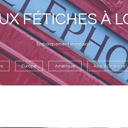
EUX FÉTICHES À 
Embarquement immédiat !
es
Europe
Amérique
Asie & Océanie