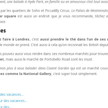
ent, une balade à Hyde Park, en famille ou en amoureux c’est tout auss
es quartiers de Soho et Piccadilly Circus.
Le Palais de Westminste
ar square
est aussi un endroit que je vous recommande
, tâchez 
lace
.
ses
 faire à Londres
, c’est
aussi prendre le thé dans l’un de se
e monde en prend. C’est aussi à cela qu’on reconnait les British depui
vez aussi vous rendre dans ses nombreux marchés pour trouver des
et
, mais aussi le marché de Portobello Road sont les must.
s non plus à vous balader dans Covent Garden
qui est un marché couve
es comme la National Gallery
, c’est super tout simplement.
r des vacances…
our des vacances…
our des…