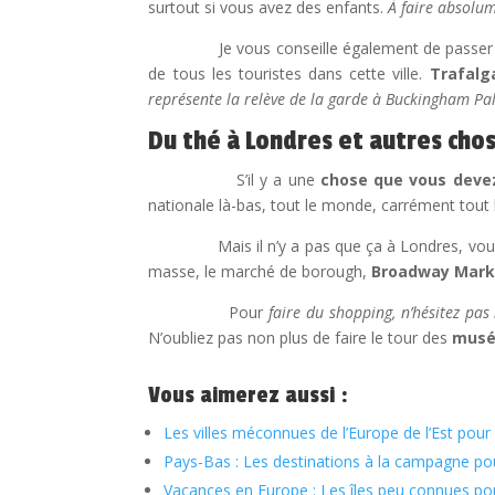
surtout si vous avez des enfants.
À faire absolum
Je vous conseille également de passer par l
de tous les touristes dans cette ville.
Trafalg
représente la relève de la garde à Buckingham Pa
Du thé à Londres et autres cho
S’il y a une
chose que vous devez
nationale là-bas, tout le monde, carrément tout l
Mais il n’y a pas que ça à Londres, vous pou
masse, le marché de borough,
Broadway Mark
Pour
faire du shopping, n’hésitez pa
N’oubliez pas non plus de faire le tour des
musé
Vous aimerez aussi :
Les villes méconnues de l’Europe de l’Est pou
Pays-Bas : Les destinations à la campagne p
Vacances en Europe : Les îles peu connues p