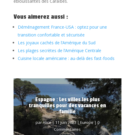
éblouissantes des Caraïbes.
Vous aimerez aussi :
Déménagement France-USA : optez pour une
transition confortable et sécurisée
Les joyaux cachés de l’Amérique du Sud
Les plages secrètes de l’Amérique Centrale
Cuisine locale américaine : au-delà des fast-foods
Espagne : Les villes les plus
tranquilles pour des vacances en
famille
par
Alice
|
11 juin 2023
|
Europe
| 0
Commentaires